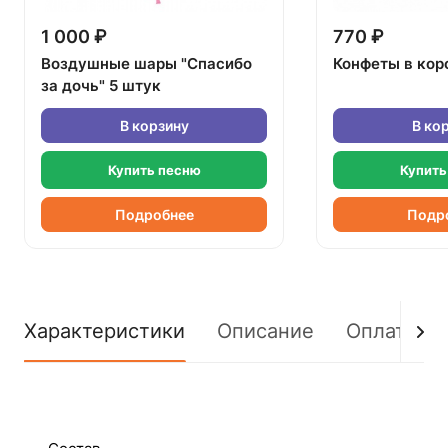
1 000 ₽
770 ₽
Воздушные шары "Спасибо
Конфеты в кор
за дочь" 5 штук
В корзину
В ко
Купить песню
Купить
Подробнее
Подр
Характеристики
Описание
Оплата