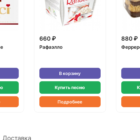
660 ₽
880 ₽
ке
Рафаэлло
Феррер
В корзину
ню
Купить песню
К
е
Подробнее
Доставка