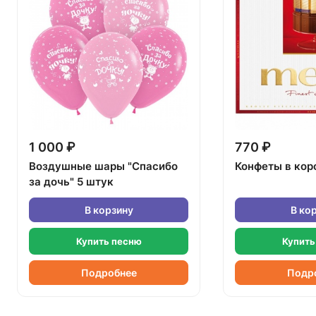
1 000 ₽
770 ₽
Воздушные шары "Спасибо
Конфеты в кор
за дочь" 5 штук
В корзину
В ко
Купить песню
Купить
Подробнее
Подр