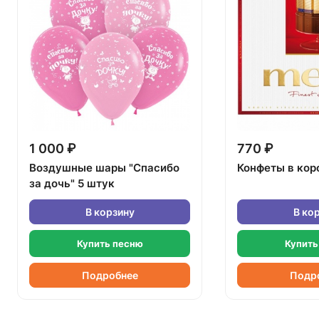
1 000 ₽
770 ₽
Воздушные шары "Спасибо
Конфеты в кор
за дочь" 5 штук
В корзину
В ко
Купить песню
Купить
Подробнее
Подр