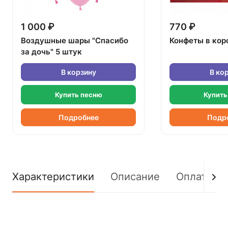
1 000 ₽
770 ₽
Воздушные шары "Спасибо
Конфеты в кор
за дочь" 5 штук
В корзину
В ко
Купить песню
Купить
Подробнее
Подр
Характеристики
Описание
Оплата