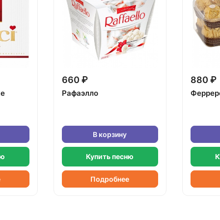
660 ₽
880 ₽
ке
Рафаэлло
Феррер
В корзину
ню
Купить песню
К
е
Подробнее