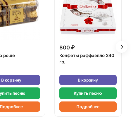
800 ₽
о роше
Конфеты раффаэлло 240
гр.
В корзину
В корзину
упить песню
Купить песню
Подробнее
Подробнее