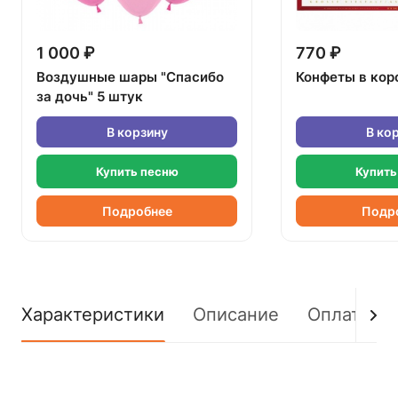
1 000 ₽
770 ₽
Воздушные шары "Спасибо
Конфеты в кор
за дочь" 5 штук
В корзину
В ко
Купить песню
Купить
Подробнее
Подр
Характеристики
Описание
Оплата