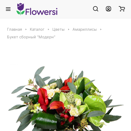
Главная
Каталог
Цветы
Амариллисы
Букет сборный "Модерн"