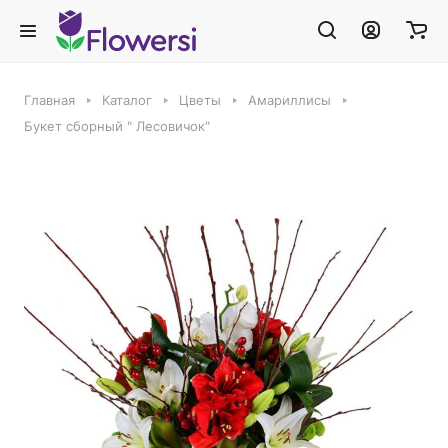
Главная
Каталог
Цветы
Амариллисы
Букет сборный " Лесовичок"