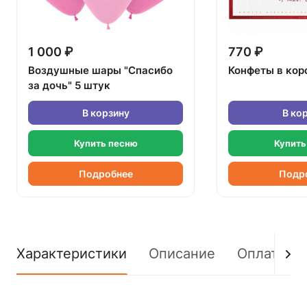
1 000 ₽
770 ₽
Воздушные шары "Спасибо
Конфеты в кор
за дочь" 5 штук
В корзину
В ко
Купить песню
Купить
Подробнее
Подр
Характеристики
Описание
Оплата