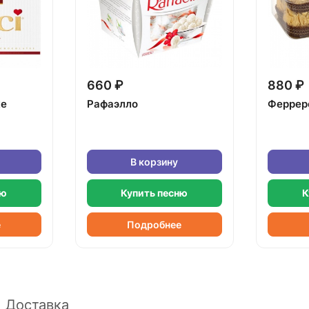
660 ₽
880 ₽
ке
Рафаэлло
Феррер
В корзину
ню
Купить песню
К
е
Подробнее
Доставка