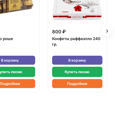
800 ₽
о роше
Конфеты раффаэлло 240
гр.
В корзину
В корзину
упить песню
Купить песню
Подробнее
Подробнее